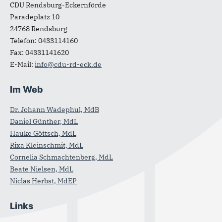
CDU Rendsburg-Eckernförde
Paradeplatz 10
24768
Rendsburg
Telefon:
0433114160
Fax:
04331141620
E-Mail:
info@cdu-rd-eck.de
Im Web
Dr. Johann Wadephul, MdB
Daniel Günther, MdL
Hauke Göttsch, MdL
Rixa Kleinschmit, MdL
Cornelia Schmachtenberg, MdL
Beate Nielsen, MdL
Niclas Herbst, MdEP
Links