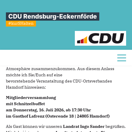
Sie sind hier
»
Mitgliederversammlung mit Schnitzelbuffet OV Hamdorf
CDU Rendsburg-Eckernförde
Mitgliederversammlung
mit
#kurSHalten
Schnitzelbuffet
OV
Hamdorf
Liebe Parteifreundinnen und -freunde,
der Sommer kündigt sich allmählich an und mit ihm die
Toggl
Gelegenheit, in angenehmer
Atmosphäre zusammenzukommen. Aus diesem Anlass
möchte ich Sie/Euch auf eine
bevorstehende Veranstaltung des CDU-Ortsverbandes
Hamdorf hinweisen:
Mitgliederversammlung
mit Schnitzelbuffet
am Donnerstag, 16. Juli 2026, ab 17:30 Uhr
im Gasthof Lafrenz (Osterende 18 | 24805 Hamdorf)
Als Gast können wir unseren
Landrat Ingo Sander
begrüßen.