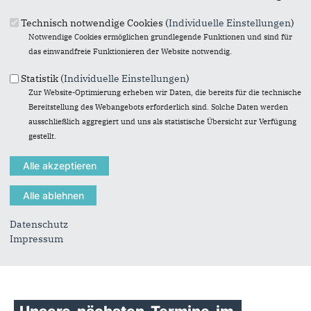
Technisch notwendige Cookies (
Individuelle Einstellungen
)
Notwendige Cookies ermöglichen grundlegende Funktionen und sind für
das einwandfreie Funktionieren der Website notwendig.
Statistik (
Individuelle Einstellungen
)
Zur Website-Optimierung erheben wir Daten, die bereits für die technische
Bereitstellung des Webangebots erforderlich sind. Solche Daten werden
19.04.2026
ausschließlich aggregiert und uns als statistische Übersicht zur Verfügung
Rixa Kleinschmit. Unsere Kandidatin
gestellt.
zur Landtagswahl 2027 für
Rendsburg
100% für Rixa Kleinschmit. Unsere Kandidatin zur
Landtagswahl 2027 für den Wahlkreis Rendsburg.
Herzlichen Glückwunsch zu diesem starken...
Datenschutz
Impressum