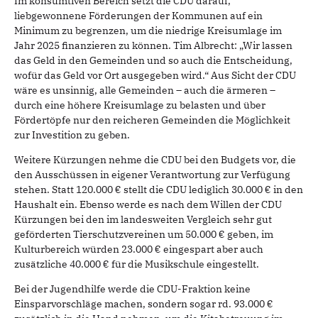
Im konsumtiven Bereich setzt die CDU darauf,
liebgewonnene Förderungen der Kommunen auf ein
Minimum zu begrenzen, um die niedrige Kreisumlage im
Jahr 2025 finanzieren zu können. Tim Albrecht: „Wir lassen
das Geld in den Gemeinden und so auch die Entscheidung,
wofür das Geld vor Ort ausgegeben wird.“ Aus Sicht der CDU
wäre es unsinnig, alle Gemeinden – auch die ärmeren –
durch eine höhere Kreisumlage zu belasten und über
Fördertöpfe nur den reicheren Gemeinden die Möglichkeit
zur Investition zu geben.
Weitere Kürzungen nehme die CDU bei den Budgets vor, die
den Ausschüssen in eigener Verantwortung zur Verfügung
stehen. Statt 120.000 € stellt die CDU lediglich 30.000 € in den
Haushalt ein. Ebenso werde es nach dem Willen der CDU
Kürzungen bei den im landesweiten Vergleich sehr gut
geförderten Tierschutzvereinen um 50.000 € geben, im
Kulturbereich würden 23.000 € eingespart aber auch
zusätzliche 40.000 € für die Musikschule eingestellt.
Bei der Jugendhilfe werde die CDU-Fraktion keine
Einsparvorschläge machen, sondern sogar rd. 93.000 €