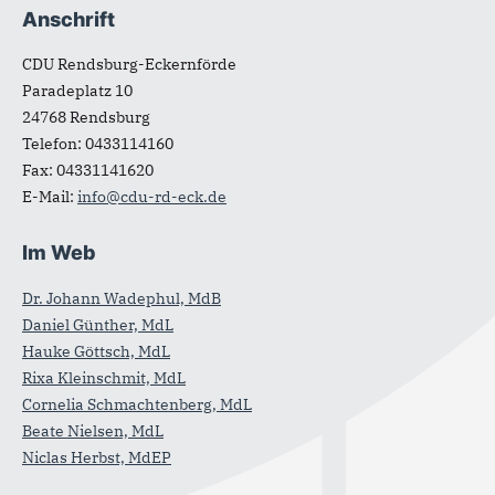
Anschrift
Fußbereich
CDU Rendsburg-Eckernförde
Paradeplatz 10
24768
Rendsburg
Telefon:
0433114160
Fax:
04331141620
E-Mail:
info@cdu-rd-eck.de
Im Web
Dr. Johann Wadephul, MdB
Daniel Günther, MdL
Hauke Göttsch, MdL
Rixa Kleinschmit, MdL
Cornelia Schmachtenberg, MdL
Beate Nielsen, MdL
Niclas Herbst, MdEP