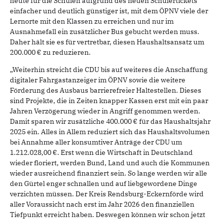
heute für die Schulen aufgrund des neuen Schülertickets
einfacher und deutlich günstiger ist, mit dem ÖPNV viele der
Lernorte mit den Klassen zu erreichen und nur im
Ausnahmefall ein zusätzlicher Bus gebucht werden muss.
Daher hält sie es für vertretbar, diesen Haushaltsansatz um
200.000 € zu reduzieren.
„Weiterhin streicht die CDU bis auf weiteres die Anschaffung
digitaler Fahrgastanzeiger im ÖPNV sowie die weitere
Förderung des Ausbaus barrierefreier Haltestellen. Dieses
sind Projekte, die in Zeiten knapper Kassen erst mit ein paar
Jahren Verzögerung wieder in Angriff genommen werden.
Damit sparen wir zusätzliche 400.000 € für das Haushaltsjahr
2025 ein. Alles in Allem reduziert sich das Haushaltsvolumen
bei Annahme aller konsumtiver Anträge der CDU um
1.212.028,00 €. Erst wenn die Wirtschaft in Deutschland
wieder floriert, werden Bund, Land und auch die Kommunen
wieder ausreichend finanziert sein. So lange werden wir alle
den Gürtel enger schnallen und auf liebgewordene Dinge
verzichten müssen. Der Kreis Rendsburg-Eckernförde wird
aller Voraussicht nach erst im Jahr 2026 den finanziellen
Tiefpunkt erreicht haben. Deswegen können wir schon jetzt